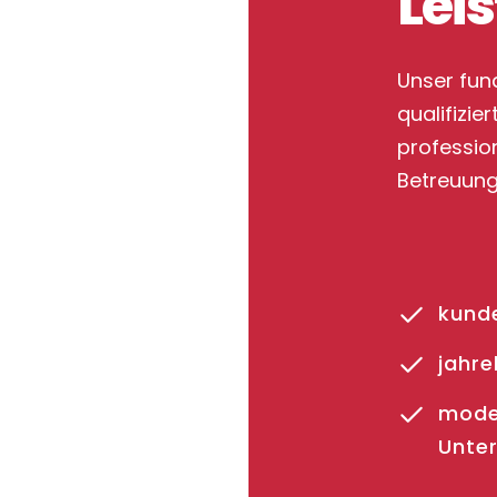
Lei
Unser fun
qualifizi
profession
Betreuung 
kunde
jahr
mode
Unte