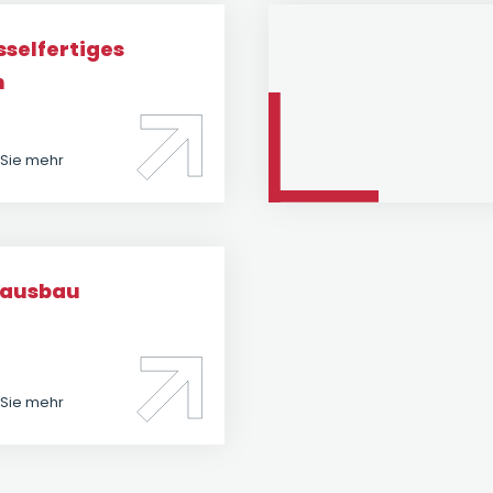
sselfertiges
n
 Sie mehr
nausbau
 Sie mehr