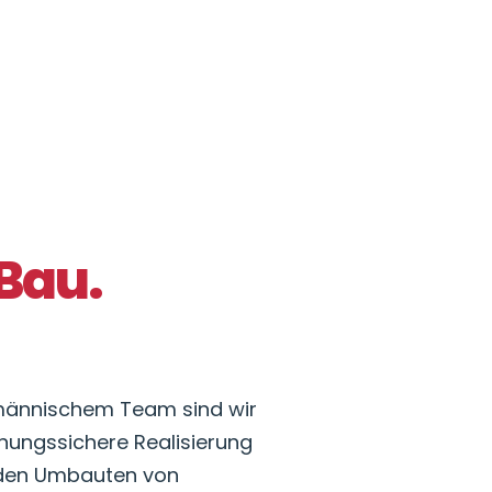
 Bau.
hmännischem Team sind wir
lanungssichere Realisierung
nden Umbauten von