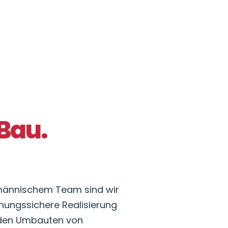
 Bau.
hmännischem Team sind wir
lanungssichere Realisierung
nden Umbauten von