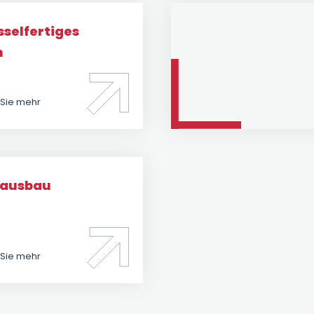
sselfertiges
n
 Sie mehr
nausbau
 Sie mehr