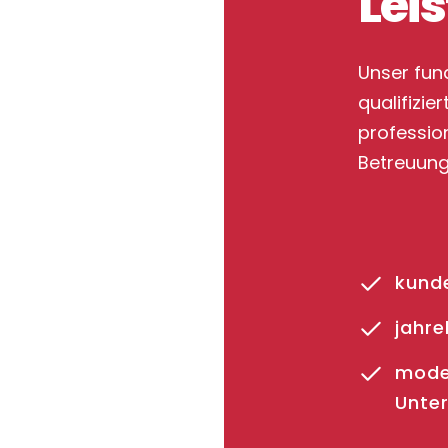
Lei
Unser fun
qualifizi
profession
Betreuung 
kunde
jahr
mode
Unte